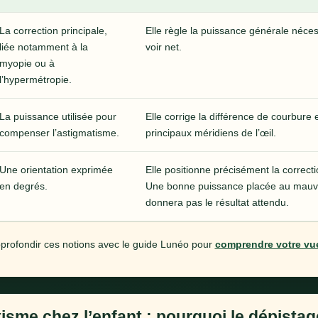
La correction principale,
Elle règle la puissance générale néce
liée notamment à la
voir net.
myopie ou à
l’hypermétropie.
La puissance utilisée pour
Elle corrige la différence de courbure 
compenser l’astigmatisme.
principaux méridiens de l’œil.
Une orientation exprimée
Elle positionne précisément la correcti
en degrés.
Une bonne puissance placée au mauv
donnera pas le résultat attendu.
profondir ces notions avec le guide Lunéo pour
comprendre votre vue
isme chez l’enfant : pourquoi le dépista