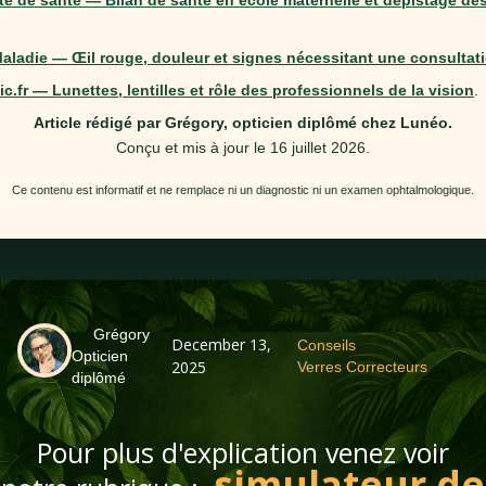
té de santé — Bilan de santé en école maternelle et dépistage de
ladie — Œil rouge, douleur et signes nécessitant une consultat
ic.fr — Lunettes, lentilles et rôle des professionnels de la vision
.
Article rédigé par Grégory, opticien diplômé chez Lunéo.
Conçu et mis à jour le
16 juillet 2026
.
Ce contenu est informatif et ne remplace ni un diagnostic ni un examen ophtalmologique.
Grégory
December 13,
Conseils
Opticien
2025
Verres Correcteurs
diplômé
Pour plus d'explication venez voir
simulateur de