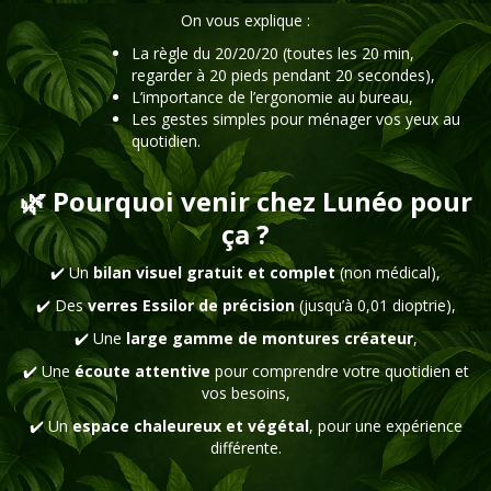
On vous explique :
La règle du 20/20/20 (toutes les 20 min,
regarder à 20 pieds pendant 20 secondes),
L’importance de l’ergonomie au bureau,
Les gestes simples pour ménager vos yeux au
quotidien.
🌿 Pourquoi venir chez Lunéo pour
ça ?
✔️ Un
bilan visuel gratuit et complet
(non médical),
✔️ Des
verres Essilor de précision
(jusqu’à 0,01 dioptrie),
✔️ Une
large gamme de montures créateur
,
✔️ Une
écoute attentive
pour comprendre votre quotidien et
vos besoins,
✔️ Un
espace chaleureux et végétal
, pour une expérience
différente.