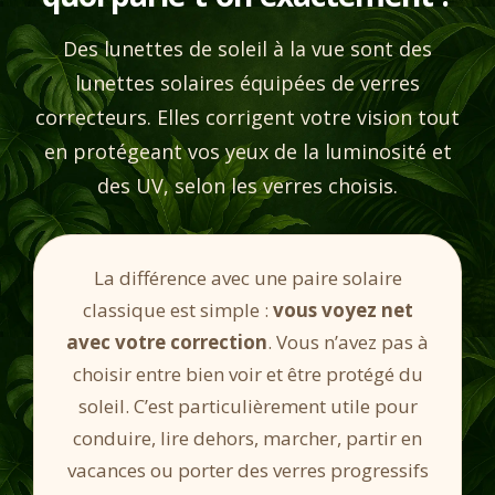
Des lunettes de soleil à la vue sont des
lunettes solaires équipées de verres
correcteurs. Elles corrigent votre vision tout
en protégeant vos yeux de la luminosité et
des UV, selon les verres choisis.
La différence avec une paire solaire
classique est simple :
vous voyez net
avec votre correction
. Vous n’avez pas à
choisir entre bien voir et être protégé du
soleil. C’est particulièrement utile pour
conduire, lire dehors, marcher, partir en
vacances ou porter des verres progressifs