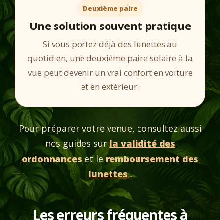
Deuxième paire
Une solution souvent pratique
Si vous portez déjà des lunettes au
quotidien, une deuxième paire solaire à la
vue peut devenir un vrai confort en voiture
et en extérieur.
Pour préparer votre venue, consultez aussi
nos guides sur
la validité des
ordonnances
et le
remboursement des
lunettes
.
Les erreurs fréquentes à