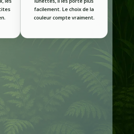
x, les
lunettes, il les porte plus
tites
facilement. Le choix de la
en.
couleur compte vraiment.