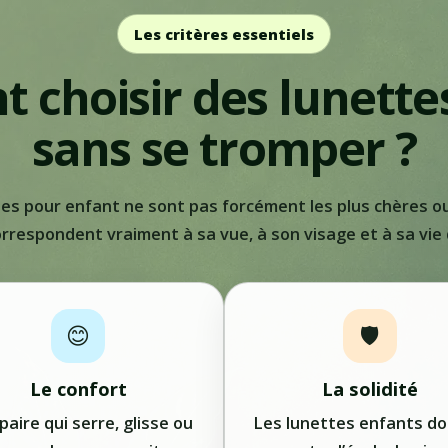
Les critères essentiels
choisir des lunette
sans se tromper ?
es pour enfant ne sont pas forcément les plus chères ou 
orrespondent vraiment à sa vue, à son visage et à sa vie 
😊
🛡️
Le confort
La solidité
paire qui serre, glisse ou
Les lunettes enfants do