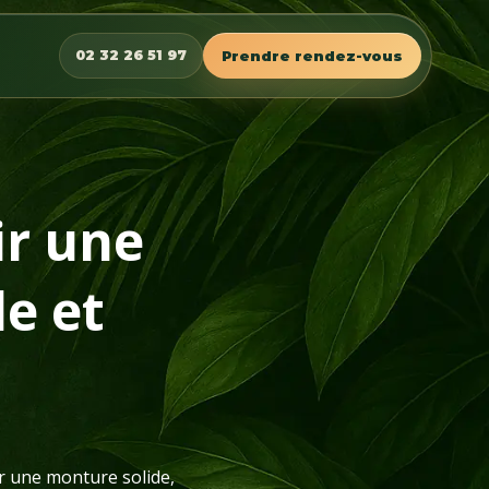
02 32 26 51 97
Prendre rendez-vous
ir une
le et
ir une monture solide,