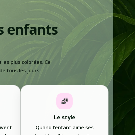
s enfants
les plus colorées. Ce
de tous les jours.
🌈
Le style
ivent
Quand l’enfant aime ses