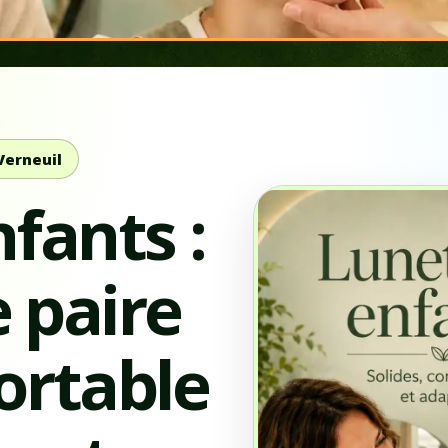
Verneuil
fants :
e paire
fortable