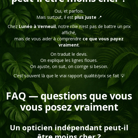
Oui, et parfois.
Mais surtout, il est
plus juste
📍
Chez
Lunéo à Verneuil
, notre rôle n’est pas de battre un prix
affiché,
mais de vous aider à comprendre
ce que vous payez
vraiment
.
On traduit le devis.
On explique les lignes floues.
On ajuste, on suit, on corrige si besoin.
C’est souvent là que le vrai rapport qualité/prix se fait 💡
FAQ — questions que vous
vous posez vraiment
Un opticien indépendant peut-il
être moins cher ?