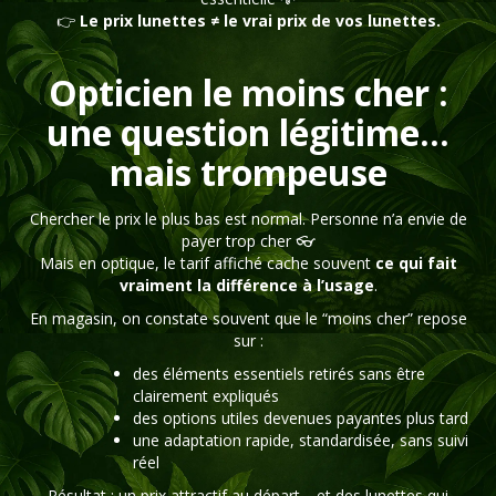
👉
Le prix lunettes ≠ le vrai prix de vos lunettes.
Opticien le moins cher :
une question légitime…
mais trompeuse
Chercher le prix le plus bas est normal. Personne n’a envie de
payer trop cher 👓
Mais en optique, le tarif affiché cache souvent
ce qui fait
vraiment la différence à l’usage
.
En magasin, on constate souvent que le “moins cher” repose
sur :
des éléments essentiels retirés sans être
clairement expliqués
des options utiles devenues payantes plus tard
une adaptation rapide, standardisée, sans suivi
réel
Résultat : un prix attractif au départ… et des lunettes qui