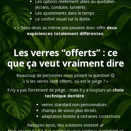
Les options réellement utiles au quotidien
(écrans, conduite, lumière)
Les ajustements dans le temps
Le confort visuel sur la durée
👉 Deux devis au même prix peuvent donc offrir
deux
expériences totalement différentes
.
Les verres “offerts” : ce
que ça veut vraiment dire
Beaucoup de personnes nous posent la question 😊
« Si les verres sont offerts, où est le piège ? »
Il n’y a pas forcément de piège… mais il y a toujours un
choix
technique derrière
:
verres standard non personnalisés
champs de vision plus étroits
adaptation limitée à certaines corrections
Rassurez-vous, des solutions existent 🌿
Mais encore faut-il que quelqu’un vous explique clairement ce