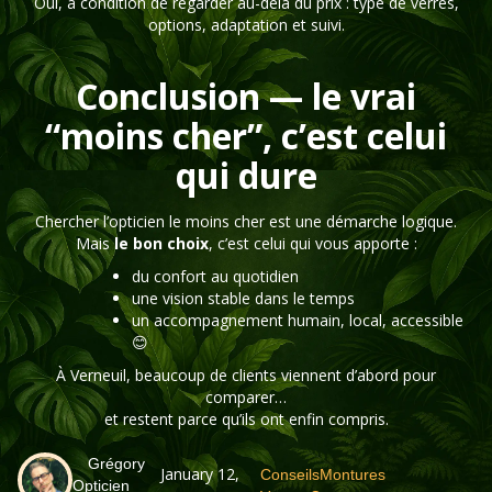
Oui, à condition de regarder au-delà du prix : type de verres,
options, adaptation et suivi.
Conclusion — le vrai
“moins cher”, c’est celui
qui dure
Chercher l’opticien le moins cher est une démarche logique.
Mais
le bon choix
, c’est celui qui vous apporte :
du confort au quotidien
une vision stable dans le temps
un accompagnement humain, local, accessible
😊
À Verneuil, beaucoup de clients viennent d’abord pour
comparer…
et restent parce qu’ils ont enfin compris.
Grégory
January 12,
Conseils
Montures
Opticien