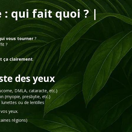
: qui fait quoi ? |
qui vous tourner
?
it ?
t ça clairement
.
iste des yeux
aucome, DMLA, cataracte, etc.)
ion (myopie, presbytie, etc.)
lunettes ou de lentilles
 vos yeux.
taines régions)