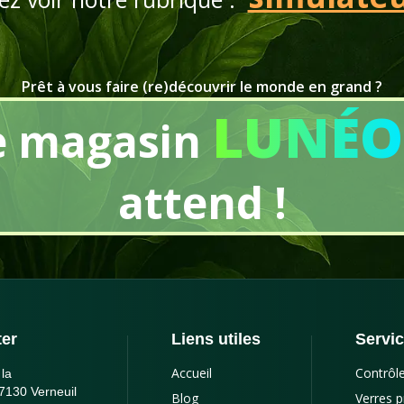
Prêt à vous faire (re)découvrir le monde en grand ?
LUNÉO
e magasin
attend !
er
Liens utiles
Servi
Accueil
Contrôl
la
7130 Verneuil
Blog
Verres p