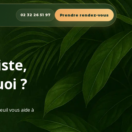
02 32 26 51 97
Prendre rendez-vous
ste,
uoi ?
euil vous aide à