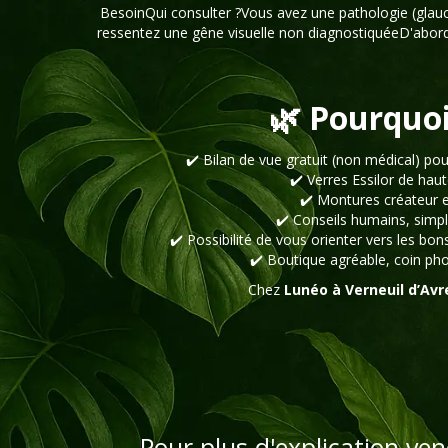
BesoinQui consulter ?Vous avez une pathologie (glau
ressentez une gêne visuelle non diagnostiquéeD'abord 
🌿 Pourquoi
✔️ Bilan de vue gratuit (non médical) po
✔️ Verres Essilor de haut
✔️ Montures créateur e
✔️ Conseils humains, simp
✔️ Possibilité de vous orienter vers les bon
✔️ Boutique agréable, coin pho
Chez
Lunéo à Verneuil d’Avre
Pour plus d'explication ve