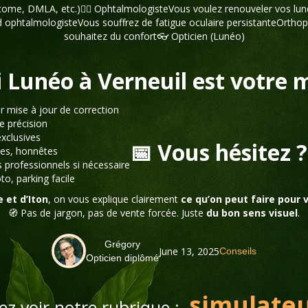
come, DMLA, etc.)👨‍⚕️ OphtalmologisteVous voulez renouveler vos lu
ophtalmologisteVous souffrez de fatigue oculaire persistanteOrthopt
souhaitez du confort👓 Opticien (Lunéo)
 Lunéo à Verneuil est votre me
ur mise à jour de correction
e précision
xclusives
📅 Vous hésitez ?
les, honnêtes
s professionnels si nécessaire
to, parking facile
 et d’Iton
, on vous explique clairement
ce qu’on peut faire pour 
🧭 Pas de jargon, pas de vente forcée. Juste
du bon sens visuel
.
Grégory
June 13, 2025
Conseils
Opticien diplômé
simulateur
nez voir notre rubrique :