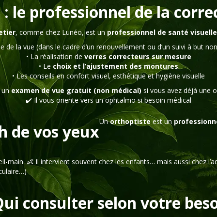
 : le professionnel de la corre
etier
, comme chez Lunéo, est un
professionnel de santé visuelle
se de la vue (dans le cadre d’un renouvellement ou d’un suivi à but no
• La réalisation de
verres correcteurs sur mesure
• Le
choix et l’ajustement des montures
• Les conseils en confort visuel, esthétique et hygiène visuelle
r un
examen de vue gratuit (non médical)
si vous avez déjà une 
✔️ Il vous oriente vers un ophtalmo si besoin médical
Un
orthoptiste
est un
professionn
ch de vos yeux
œil-main
👶 Il intervient souvent chez les enfants… mais aussi chez l’a
culaire…)
Qui consulter selon votre beso