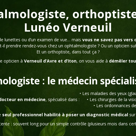
almologiste, orthoptiste 
Lunéo Verneuil
de lunettes ou d’un examen de vue… mais
vous ne savez pas vers 
t-il prendre rendez-vous chez un ophtalmologiste ? Ou un opticien suff
Et un orthoptiste, dans tout ça ?
re opticien à
Verneuil d’Avre et d’Iton
, on vous aide à
démêler tou
ologiste : le médecin spécial
• Les maladies des yeux (gl
docteur en médecine
, spécialisé dans :
• Les chirurgies de la vis
• Les ordonnances de 
le
seul professionnel habilité à poser un diagnostic médical
sur
ente : souvent long pour un simple contrôle (plusieurs mois dans cer