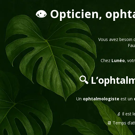
👁️ Opticien, opht
Vous avez besoin 
Fau
Chez
Lunéo
, vot
🔍 L’ophtalm
Un
ophtalmologiste
est un
🔬 Il est 
📆 Temps d’att