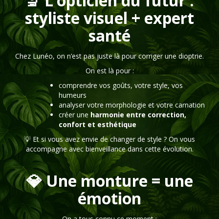
🔬 L’opticien du futur :
styliste visuel + expert
santé
Chez Lunéo, on n’est pas juste là pour corriger une dioptrie.
On est là pour :
comprendre vos goûts, votre style, vos
humeurs
analyser votre morphologie et votre carnation
créer une
harmonie entre correction,
confort et esthétique
💡 Et si vous avez envie de changer de style ? On vous
accompagne avec bienveillance dans cette évolution.
💎 Une monture = une
émotion
On a tous connu ce moment :