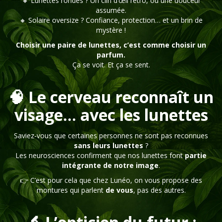
🔸 Lunettes rondes ? Un clin d’œil rétro, ou une douceur
assumée.
🔸 Solaire oversize ? Confiance, protection… et un brin de
mystère !
Choisir une paire de lunettes, c’est comme choisir un
parfum.
Ça se voit. Et ça se sent.
🧠 Le cerveau reconnaît un
visage… avec les lunettes
Saviez-vous que certaines personnes ne sont pas reconnues
sans leurs lunettes
?
Les neurosciences confirment que nos lunettes font
partie
intégrante de notre image
.
👉 C’est pour cela que chez Lunéo, on vous propose des
montures qui parlent
de vous
, pas des autres.