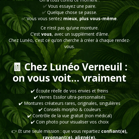
✅ Vous essayez une paire.
✅ Quelque chose se passe.
✅ Vous vous sentez
mieux
,
plus vous-même
.
Ce n’est pas qu’une monture.
C’est
vous
, avec un supplément d’âme.
Chez Lunéo, c’est ce qu’on cherche à créer à chaque rendez-
vous.
🧾 Chez Lunéo Verneuil :
on vous voit… vraiment
✔️ Écoute réelle de vos envies et freins
✔️ Verres Essilor ultra-personnalisés
✔️ Montures créateurs rares, originales, singulières
✔️ Conseils morpho & couleurs
✔️ Contrôle de la vue gratuit (non médical)
✔️ Coin photo pour visualiser vos choix
👉 Et une seule mission : que vous repartiez
confiant(e),
rayonnant(e), aligné(e).