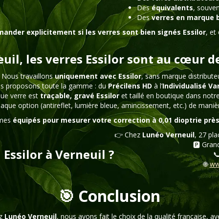
Des
équivalents
, souven
Des
verres en marque 
ander explicitement si les verres sont bien signés Essilor
, et
uil, les verres Essilor sont au cœur
 Nous travaillons
uniquement avec Essilor
, sans marque distribute
s proposons toute la gamme : du
Précilens HD
à l’
Individualisé Var
ue verre est
traçable, gravé Essilor
et taillé en boutique dans notre 
que option (antireflet, lumière bleue, amincissement, etc.) de mani
mmes
équipés pour mesurer votre correction à 0,01 dioptrie prè
👉 Chez
Lunéo Verneuil
, 27 pl
🅿️ Gran
 Essilor à Verneuil ?

🌐
ww
🎯 Conclusion
ez
Lunéo Verneuil
, nous avons fait le choix de la qualité française