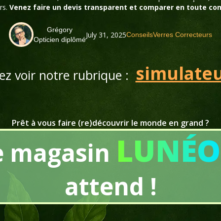
rs.
Venez faire un devis transparent et comparer en toute con
Grégory
July 31, 2025
Conseils
Verres Correcteurs
Opticien diplômé
simulateur
nez voir notre rubrique :
Prêt à vous faire (re)découvrir le monde en grand ?
LUNÉO
e magasin
attend !