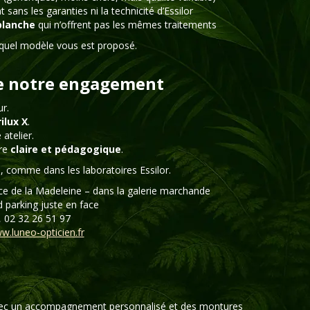
t sans les garanties ni la technicité d’Essilor
blanche
qui n’offrent pas les mêmes traitements
 quel modèle vous est proposé.
 de notre engagement
ur.
ilux X
.
atelier.
ère
claire et pédagogique
.
s
, comme dans les laboratoires Essilor.
ace de la Madeleine – dans la galerie marchande
d parking juste en face
 02 32 26 51 97
w.luneo-opticien.fr
, avec un accompagnement personnalisé et des montures