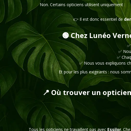
Non. Certains opticiens utilisent uniquement :
👉 Il est donc essentiel de
dem
🟢 Chez Lunéo Verne
✅
✅ Nou
✅ Chaq
✅ Nous vous expliquons cha
Et pour les plus exigeants : nous so
📍 Où trouver un opticien
Tous les opticiens ne travaillent pas avec
Essilor
. Ch