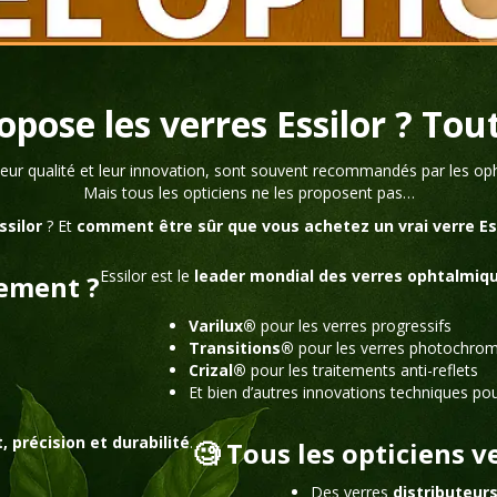
pose les verres Essilor ? Tout
eur qualité et leur innovation, sont souvent recommandés par les oph
Mais tous les opticiens ne les proposent pas…
ssilor
? Et
comment être sûr que vous achetez un vrai verre Es
Essilor est le
leader mondial des verres ophtalmiq
tement ?
Varilux®
pour les verres progressifs
Transitions®
pour les verres photochro
Crizal®
pour les traitements anti-reflets
Et bien d’autres innovations techniques pou
, précision et durabilité
.
🧐 Tous les opticiens v
Des verres
distributeur